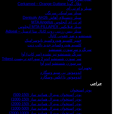
حلال گوتا Cerkamed – Orange Guttane
سیلر و ام تی ای
سیلر سرامیکی سرنگی
سیلر دنتسپلای آهاش Dentsply AH26
ام تی ای آنجلوس MTA Angelus
سیلر فیلاپکس MTA-FILLAPEX آنجلوس
سیلر بیس رزینی روت کانال متا ادسیل – Adseal
شستشو و ضد عفونی کانال
خمیر کلسیم هیدروکسید بایوسرامیک
کلسیم هیدروکساید جدید پالپ دنت
سرنگ و سرسوزن شستشو
سرنگ شستشو تیز نشده (سر کات) آوا
سر سوزن شستشو اندو 2 سوراخه تریبست Tribest
سرسوزن شستشو اندو آوا
تجهیزات
اندوموتور بی سیم وسگارد
اندوموتور با اپکس وسگارد
جراحی
پودر استخوان
پودر استخوان مینرال همانند ساز (150-500)
پودر استخوان مینرال همانند ساز (150-1000)
پودر استخوان مینرال همانند ساز (150-2000)
پودر استخوان مینرال همانند ساز (500-1000)
پودر استخوان مینرال همانند ساز (1000-2000)