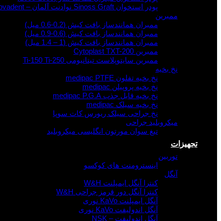
پودر استخوان Sinoss Graft نوادنت آلمان – novadent
ممبرین
ممبران همانندساز بافت کیش (0.2-0.6 میل)
ممبران همانندساز بافت کیش (0.6-0.9 میل)
ممبران همانندساز بافت کیش (1 – 1.4 میل)
ممبرین Cytoplast TXT-200
ممبرین سایتوپلاست تیتانیومی Ti-150 Ti-250
نخ بخیه
نخ بخیه تفلون medipac PTFE
نخ بخیه پروپیلن medipac
نخ بخیه قابل جذب medipac P.G.A
نخ بخیه سیلک medipac
نخ جراحی سیلک ریورس کات سوپا
میکروبلید جراحی
تیغ سوان مورتون انگلیسی میکروبلید
تجهیزات
توربین
اینسترومنت های کوکسو
آنگل
کنترا آنگل ایمپلنت W&H
کنترا آنگل دور قرمز جراحی W&H
آنگل ایمپلنت KaVo نوری
آنگل اندولیفت KaVo نوری
آنگل اندولیفت – NSK