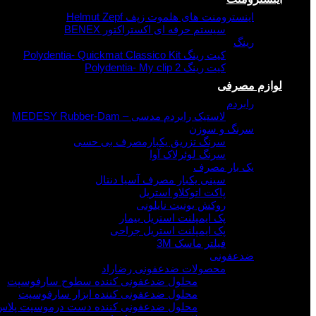
اینسترومنت های هلموت زپف Helmut Zepf
سیستم حرفه ای اکستراکتور BENEX
رینگ
کیت رینگ Polydentia- Quickmat Classico Kit
کیت رینگ Polydentia- My clip 2
لوازم مصرفی
رابردم
لاستیک رابردم مدسی – MEDESY Rubber-Dam
سرنگ و سوزن
سرنگ تزریق یکبارمصرف بی حسی
سرنگ لوئرلاک آوا
یک بار مصرف
سینی یکبار مصرف آسیا دنتال
پاکت اتوکلاو استریل
روکش یونیت نایلونی
پک ایمپلنت استریل بیمار
پک ایمپلنت استریل جراحی
فیلتر ماسک 3M
ضدعفونی
محصولات ضدعفونی رضاراد
محلول ضدعفونی کننده سطوح سارفوسپت
محلول ضدعفونی کننده ابزار سارفوسپت
محلول ضدعفونی کننده دست درموسپت پلاس