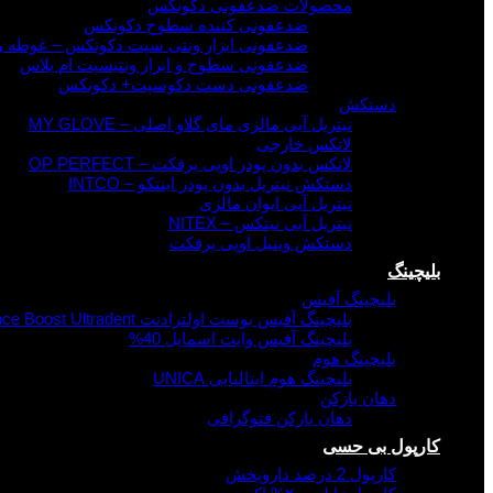
محصولات ضدعفونی دکونکس
ضدعفونی کننده سطوح دکونکس
ضدعفونی ابزار ونتی سپت دکونکس – غوطه 
ضدعفونی سطوح و ابزار ونتیسپت ام پلاس
ضدعفونی دست دکوسپت+ دکونکس
دستکش
نیتریل آبی مالزی مای گلاو اصلی – MY GLOVE
لاتکس خارجی
لاتکس بدون پودر اوپی پرفکت – OP PERFECT
دستکش نیتریل بدون پودر اینتکو – INTCO
نیتریل آبی ایوان مالزی
نیتریل آبی نیتکس – NITEX
دستکش وینیل اوپی پرفکت
بلیچینگ
بلیچینگ آفیس
بلیچینگ آفیس بوست اولترادنت Opalescence Boost Ultradent
بلیچینگ آفیس وایت اسمایل 40%
بلیچینگ هوم
بلیچینگ هوم ایتالیایی UNICA
دهان بازکن
دهان بازکن فتوگرافی
کارپول بی حسی
کارپول 2 درصد داروپخش