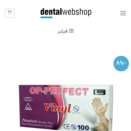
Ski
t
conten
فیلتر
-8%