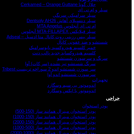
حلال گوتا Cerkamed – Orange Guttane
سیلر و ام تی ای
سیلر سرامیکی سرنگی
سیلر دنتسپلای آهاش Dentsply AH26
ام تی ای آنجلوس MTA Angelus
سیلر فیلاپکس MTA-FILLAPEX آنجلوس
سیلر بیس رزینی روت کانال متا ادسیل – Adseal
شستشو و ضد عفونی کانال
خمیر کلسیم هیدروکسید بایوسرامیک
کلسیم هیدروکساید جدید پالپ دنت
سرنگ و سرسوزن شستشو
سرنگ شستشو تیز نشده (سر کات) آوا
سر سوزن شستشو اندو 2 سوراخه تریبست Tribest
سرسوزن شستشو اندو آوا
تجهیزات
اندوموتور بی سیم وسگارد
اندوموتور با اپکس وسگارد
جراحی
پودر استخوان
پودر استخوان مینرال همانند ساز (150-500)
پودر استخوان مینرال همانند ساز (150-1000)
پودر استخوان مینرال همانند ساز (150-2000)
پودر استخوان مینرال همانند ساز (500-1000)
پودر استخوان مینرال همانند ساز (1000-2000)