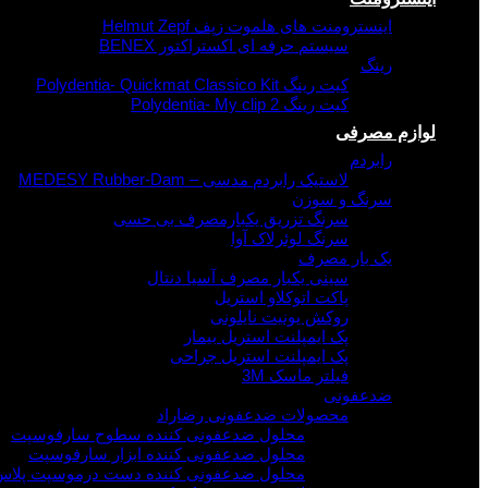
اینسترومنت های هلموت زپف Helmut Zepf
سیستم حرفه ای اکستراکتور BENEX
رینگ
کیت رینگ Polydentia- Quickmat Classico Kit
کیت رینگ Polydentia- My clip 2
لوازم مصرفی
رابردم
لاستیک رابردم مدسی – MEDESY Rubber-Dam
سرنگ و سوزن
سرنگ تزریق یکبارمصرف بی حسی
سرنگ لوئرلاک آوا
یک بار مصرف
سینی یکبار مصرف آسیا دنتال
پاکت اتوکلاو استریل
روکش یونیت نایلونی
پک ایمپلنت استریل بیمار
پک ایمپلنت استریل جراحی
فیلتر ماسک 3M
ضدعفونی
محصولات ضدعفونی رضاراد
محلول ضدعفونی کننده سطوح سارفوسپت
محلول ضدعفونی کننده ابزار سارفوسپت
محلول ضدعفونی کننده دست درموسپت پلاس