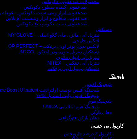
محصولات ضدعفونی دکونکس
ضدعفونی کننده سطوح دکونکس
ضدعفونی ابزار ونتی سپت دکونکس – غوطه 
ضدعفونی سطوح و ابزار ونتیسپت ام پلاس
ضدعفونی دست دکوسپت+ دکونکس
دستکش
نیتریل آبی مالزی مای گلاو اصلی – MY GLOVE
لاتکس خارجی
لاتکس بدون پودر اوپی پرفکت – OP PERFECT
دستکش نیتریل بدون پودر اینتکو – INTCO
نیتریل آبی ایوان مالزی
نیتریل آبی نیتکس – NITEX
دستکش وینیل اوپی پرفکت
بلیچینگ
بلیچینگ آفیس
بلیچینگ آفیس بوست اولترادنت Opalescence Boost Ultradent
بلیچینگ آفیس وایت اسمایل 40%
بلیچینگ هوم
بلیچینگ هوم ایتالیایی UNICA
دهان بازکن
دهان بازکن فتوگرافی
کارپول بی حسی
کارپول 2 درصد داروپخش