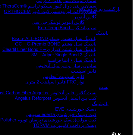
سمان لمینت نسل هفتم ۸ گرمی
سمان رزینی دوال کیور بیسکو تراسم ®Bisco TheraCem
بازگشت به فروشگاه
سمان براکت اورتودنسی لایت کیور ORTHOCEM
گلاس آینومر
گلاس آینومر لوتینگ جی سی
تمپ باند کر – Kerr Temp Bond
باندینگ
باندینگ نسل هشتم بیسکو Bisco- ALL-BOND
باندینگ نسل هشتم GC – G-Premio BOND
باندینگ نسل ششم کوراری – Clearfil Liner Bond F
باندینگ 3M – Adper Single Bond 2
باندینگ نسل ۶ ایتنا فرانسه
سایلن پرسلن و سرامیک آنجلوس
فایبر اسپلینت
فایبر اسپلینت آنجلوس
نوار FRC فایبر اسپلینت 2 متری
پست
پست گلاس فایبر آنجلوس Reforpost Carbon Fiber Angelus
کیت پین استیل آنجلوس Angelus Reforpost
پالیشینگ
دیسک خورشیدی EVE
کیت دیسک خورشیدی edenta سوییس
کیت مولت(دیسک خورشیدی) پرسلن توبوم Toboom Rubber Polisher
دیسک پرداخت کامپوزیت TORVM
پروتز