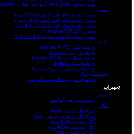
پودر استخوان Sinoss Graft نوادنت آلمان – novadent
ممبرین
ممبران همانندساز بافت کیش (0.2-0.6 میل)
ممبران همانندساز بافت کیش (0.6-0.9 میل)
ممبران همانندساز بافت کیش (1 – 1.4 میل)
ممبرین Cytoplast TXT-200
ممبرین سایتوپلاست تیتانیومی Ti-150 Ti-250
نخ بخیه
نخ بخیه تفلون medipac PTFE
نخ بخیه پروپیلن medipac
نخ بخیه قابل جذب medipac P.G.A
نخ بخیه سیلک medipac
نخ جراحی سیلک ریورس کات سوپا
میکروبلید جراحی
تیغ سوان مورتون انگلیسی میکروبلید
تجهیزات
توربین
اینسترومنت های کوکسو
آنگل
کنترا آنگل ایمپلنت W&H
کنترا آنگل دور قرمز جراحی W&H
آنگل ایمپلنت KaVo نوری
آنگل اندولیفت KaVo نوری
آنگل اندولیفت – NSK