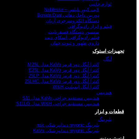
لوازم جانبی
لایت کیور نابلس – Noblesse
دوربین داخل دهانی Bonida Dual
دستگاه الکتروسرجری آریان
فیلم و ابزار رادیوگرافی
سنسور دستگاه فسفرپلیت
فیلم رادیوگرافی اسکای دنت
داروی ظهور و ثبوت جهان
تجهیزات استوک
آنگل
کنترا آنگل دور قرمز KaVo مدل M25L
کنترا آنگل دور قرمز KaVo مدل E25L
کنترا آنگل دور قرمز KaVo مدل 25LP
کنترا آنگل دور قرمز KaVo مدل 25LHC
کنترا آنگل ایمپلنت W&H
هندپیس
هندپیس مستقیم جراحی KaVo مدل S11
هندپیس مستقیم جراحی W&H مدل S11LG
قطعات و ابزار
بلبرینگ
بلبرینگ myonic دندانپزشکی nsk
بلبرینگ myonic دندانپزشکی KaVo
اینسترومنت