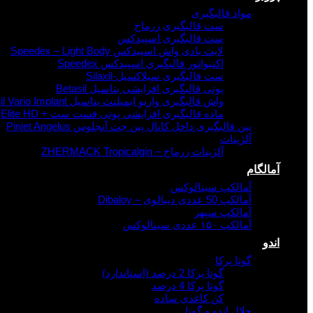
مواد قالبگیری
ست قالبگیری زرماخ
ست قالبگیری اسپیدکس
لایت بادی واش اسپیدکس Speedex – Light Body
اکتیواتور قالبگیری اسپیدکس Speedex
ست قالبگیری سیلاکسیل-Silaxil
پوتی قالبگیری افزایشی بتاسیل Betasil
واش قالبگیری واریو ایمپلنت بتاسیل Betasil Vario Implant
ماده قالبگیری افزایشی پوتی فست ست + Elite HD
پین قالبگیری داخل کانال پین جت آنجلوس Pinjet Angelus
آلژینات
آلژینات زرماخ – ZHERMACK Tropicalgin
آمالگام
آمالکپ سینالوکس
آمالکپ 50 عددی دیبالوی – Dibaloy
آمالکپ سپهر
آمالکپ ۱۵۰ عددی سینالوکس
اندو
گوتا پرکا
گوتا پرکا 2 درصد (استاندارد)
گوتا پرکا 4 درصد
کن کاغذی ساده
حلال اندو و گوتا