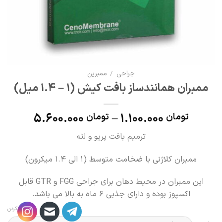
جراحی
/
ممبرین
ممبران همانندساز بافت کیش (1 – 1.4 میل)
5.600.000
–
1.100.000
تومان
تومان
ترمیم بافت پریو و لثه
ممبران کلاژنی با ضخامت متوسط (1 الی 1.4 میکرون)
این ممبران در محیط دهان برای جراحی FGG و GTR قابل
اکسپوز بوده و دارای جذبی 6 ماه به بالا می باشد.
پاک کردن