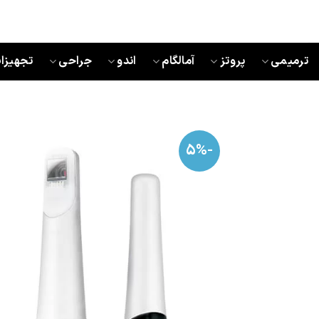
Ski
t
conten
ترمیمی
پروتز
آمالگام
اندو
جراحی
تجهیزا
-5%