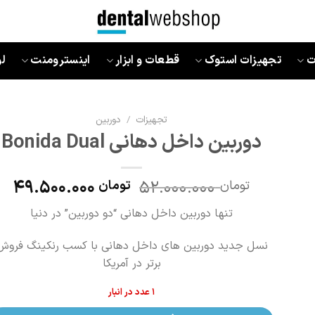
ت
تجهیزات استوک
قطعات و ابزار
اینسترومنت
ل
تجهیزات
/
دوربین
دوربین داخل دهانی Bonida Dual
49.500.000
52.000.000
تومان
تومان
تنها دوربین داخل دهانی “دو دوربین” در دنیا
نسل جدید دوربین های داخل دهانی با کسب رنکینگ فروش
برتر در آمریکا
1 عدد در انبار