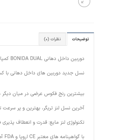
توضیحات
نظرات (0)
دوربین داخل دهانی BONIDA DUAL کمپانی معروف MAX DENTAL – تنها دوربین داخل دهانی “دو دوربین” در دنیا
نسل جدید دوربین های داخل دهانی با کسب
بیشترین رنج فکوس عرضی در میان دیگر دوربین ها در
آخرین نسل لنز تریگر، بهترین و پر سرعت ترین
تکنولوژی لنز مایع: قدرت و انعطاف پذیری 
با گواهینامه های معتبر CE اروپا و FDA آمریکا