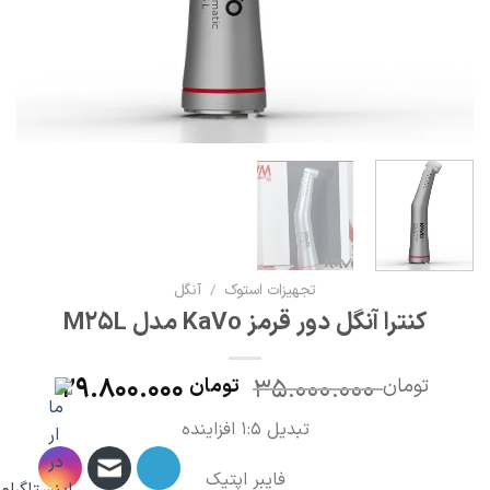
تجهیزات استوک
/
آنگل
کنترا آنگل دور قرمز KaVo مدل M25L
29.800.000
35.000.000
تومان
تومان
تبدیل 1:5 افزاینده
فایبر اپتیک