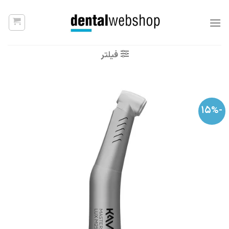
Ski
t
conten
فیلتر
-15%