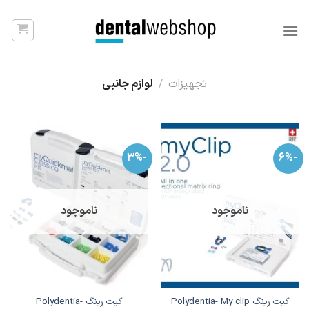
Ski
t
conten
تجهیزات
/
لوازم جانبی
-3%
-6%
ناموجود
ناموجود
کیت رینگ Polydentia- My clip
کیت رینگ Polydentia-